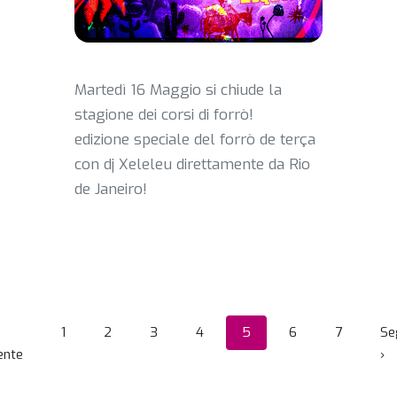
Martedì 16 Maggio si chiude la
stagione dei corsi di forrò!
edizione speciale del forrò de terça
con dj Xeleleu direttamente da Rio
de Janeiro!
Paginazione
1
2
3
4
5
6
7
Se
Pagina precedente
Pa
ente
›